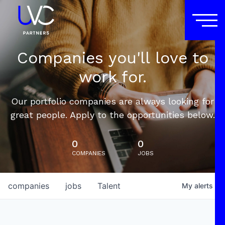
Companies you'll love to
work for.
Our portfolio companies are always looking for
great people. Apply to the opportunities below.
0
0
COMPANIES
JOBS
companies
jobs
Talent
My
alerts