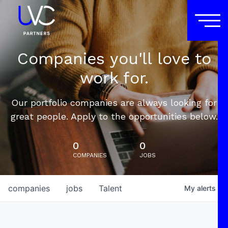
Companies you'll love to
work for.
Our portfolio companies are always looking for
great people. Apply to the opportunities below.
0
0
COMPANIES
JOBS
companies
jobs
Talent
My
alerts