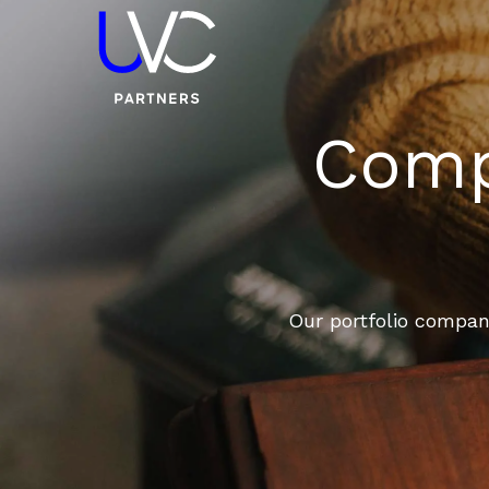
Compa
Our portfolio compani