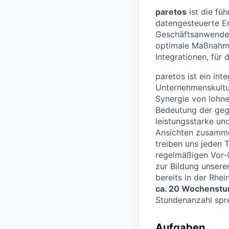
paretos
ist die füh
datengesteuerte E
Geschäftsanwender
optimale Maßnahme
Integrationen, für 
paretos ist ein in
Unternehmenskultu
Synergie von lohne
Bedeutung der gege
leistungsstarke un
Ansichten zusamme
treiben uns jeden 
regelmäßigen Vor-O
zur Bildung unsere
bereits in der Rhe
ca. 20 Wochenst
Stundenanzahl spr
Aufgaben