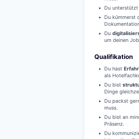
Du unterstützt
Du kümmerst 
Dokumentation
Du
digitalisie
um deinen Job 
Qualifikation
Du hast
Erfahr
als Hotelfachkr
Du bist
struktu
Dinge gleichze
Du packst ge
muss.
Du bist an mi
Präsenz.
Du kommunizier