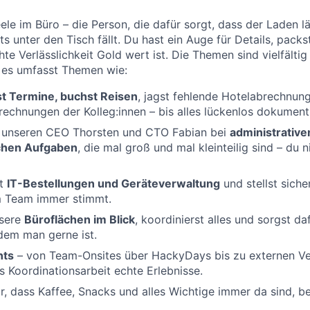
ele im Büro – die Person, die dafür sorgt, dass der Laden l
ts unter den Tisch fällt. Du hast ein Auge für Details, pack
te Verlässlichkeit Gold wert ist. Die Themen sind vielfälti
er es umfasst Themen wie:
st Termine, buchst Reisen
, jagst fehlende Hotelabrechnun
echnungen der Kolleg:innen – bis alles lückenlos dokumentie
t unseren CEO Thorsten und CTO Fabian bei
administrative
chen Aufgaben
, die mal groß und mal kleinteilig sind – du
st
IT-Bestellungen und Geräteverwaltung
und stellst siche
m Team immer stimmt.
nsere
Büroflächen im Blick
, koordinierst alles und sorgst da
 dem man gerne ist.
nts
– von Team-Onsites über HackyDays bis zu externen Ve
 Koordinationsarbeit echte Erlebnisse.
r, dass Kaffee, Snacks und alles Wichtige immer da sind, 