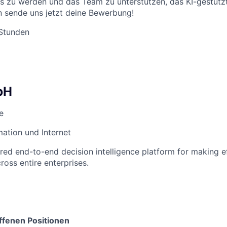
os zu werden und das Team zu unterstützen, das KI-gestüt
n sende uns jetzt deine Bewerbung!
 Stunden
bH
e
mation und Internet
ed end-to-end decision intelligence platform for making ef
ross entire enterprises.
ffenen Positionen