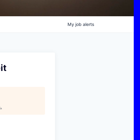
My
job
alerts
it
s
.