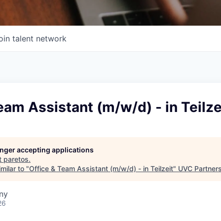
oin talent network
eam Assistant (m/w/d) - in Teilze
longer accepting applications
t
paretos
.
milar to "
Office & Team Assistant (m/w/d) - in Teilzeit
"
UVC Partner
ny
26