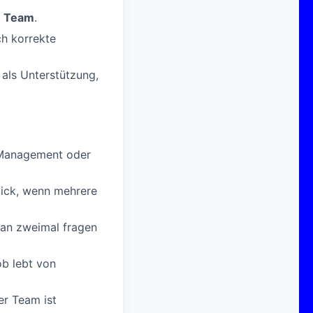
n Team
.
ch korrekte
als Unterstützung,
e Management oder
lick, wenn mehrere
an zweimal fragen
b lebt von
er Team ist