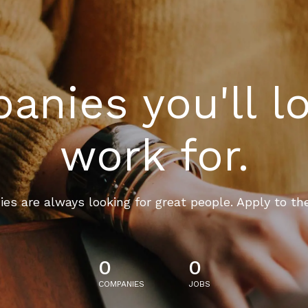
nies you'll l
work for.
es are always looking for great people. Apply to th
0
0
COMPANIES
JOBS