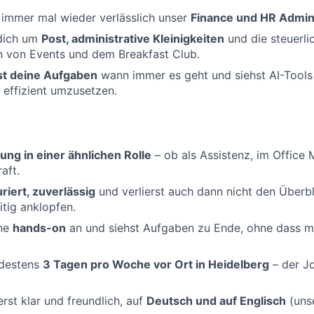
 immer mal wieder verlässlich unser
Finance und HR Admi
dich um
Post, administrative Kleinigkeiten
und die steuerli
 von Events und dem Breakfast Club.
rst deine Aufgaben
wann immer es geht und siehst AI-Tools 
effizient umzusetzen.
ung in einer ähnlichen Rolle
– ob als Assistenz, im Offic
aft.
riert, zuverlässig
und verlierst auch dann nicht den Überb
itig anklopfen.
rne
hands-on
an und siehst Aufgaben zu Ende, ohne dass m
ndestens
3 Tagen pro Woche vor Ort in Heidelberg
– der Jo
st klar und freundlich, auf
Deutsch und auf Englisch
(uns