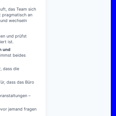
äuft, das Team sich
st pragmatisch an
g und wechseln
gen und prüfst
rt ist.
n und
 nimmst beides
r, dass die
für, dass das Büro
ranstaltungen –
bevor jemand fragen