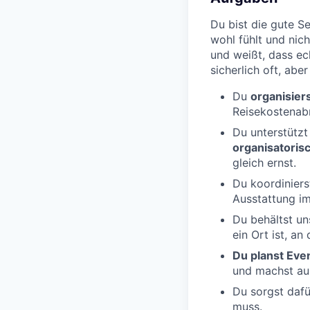
Du bist die gute Se
wohl fühlt und nich
und weißt, dass ech
sicherlich oft, ab
Du
organisier
Reisekostenabr
Du unterstütz
organisatoris
gleich ernst.
Du koordinier
Ausstattung i
Du behältst u
ein Ort ist, an
Du planst Eve
und machst aus
Du sorgst dafü
muss.