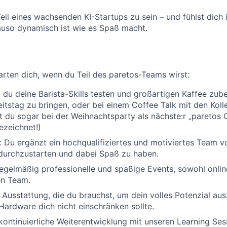
Teil eines wachsenden KI-Startups zu sein – und fühlst dich
auso dynamisch ist wie es Spaß macht.
arten dich, wenn du Teil des paretos-Teams wirst:
 du deine Barista-Skills testen und großartigen Kaffee zube
itstag zu bringen, oder bei einem Coffee Talk mit den Koll
st du sogar bei der Weihnachtsparty als nächste:r „paretos O
ezeichnet!)
Du ergänzt ein hochqualifiziertes und motiviertes Team v
, durchzustarten und dabei Spaß zu haben.
egelmäßig professionelle und spaßige Events, sowohl online
n Team.
e Ausstattung, die du brauchst, um dein volles Potenzial au
Hardware dich nicht einschränken sollte.
kontinuierliche Weiterentwicklung mit unseren Learning Ses