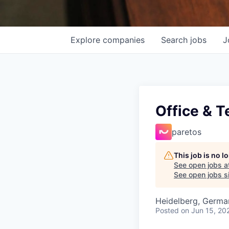
Explore
companies
Search
jobs
J
Office & T
paretos
This job is no 
See open jobs a
See open jobs si
Heidelberg, Germa
Posted
on Jun 15, 20