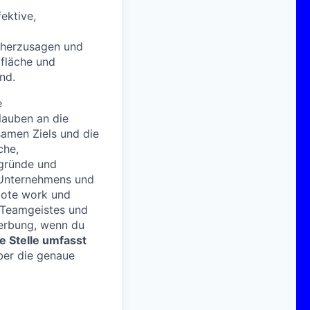
ektive,
rherzusagen und
fläche und
nd.
e
lauben an die
samen Ziels und die
che,
rgründe und
 Unternehmens und
mote work und
s Teamgeistes und
werbung, wenn du
e Stelle umfasst
ber die genaue