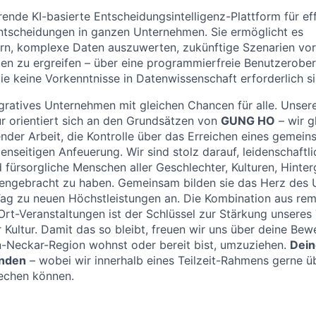
rende KI-basierte Entscheidungsintelligenz-Plattform für eff
ntscheidungen in ganzen Unternehmen. Sie ermöglicht es
n, komplexe Daten auszuwerten, zukünftige Szenarien vo
n zu ergreifen – über eine programmierfreie Benutzerober
die keine Vorkenntnisse in Datenwissenschaft erforderlich si
tegratives Unternehmen mit gleichen Chancen für alle. Unser
r orientiert sich an den Grundsätzen von
GUNG HO
– wir g
nder Arbeit, die Kontrolle über das Erreichen eines gemein
nseitigen Anfeuerung. Wir sind stolz darauf, leidenschaftli
d fürsorgliche Menschen aller Geschlechter, Kulturen, Hinte
ngebracht zu haben. Gemeinsam bilden sie das Herz des
Tag zu neuen Höchstleistungen an. Die Kombination aus re
rt-Veranstaltungen ist der Schlüssel zur Stärkung unsere
r Kultur. Damit das so bleibt, freuen wir uns über deine Be
in-Neckar-Region wohnst oder bereit bist, umzuziehen.
Dein
unden
– wobei wir innerhalb eines Teilzeit-Rahmens gerne ü
echen können.