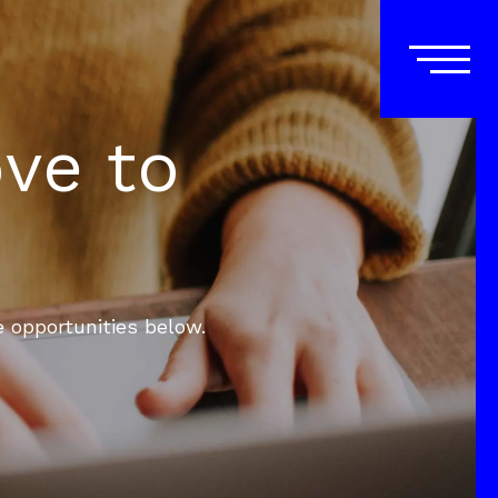
ove to
e opportunities below.