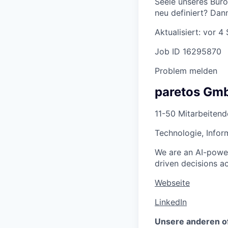
Seele unseres Bür
neu definiert? Dan
Aktualisiert: vor 4
Job ID 16295870
Problem melden
paretos Gm
11-50 Mitarbeitend
Technologie, Infor
We are an AI-power
driven decisions ac
Webseite
LinkedIn
Unsere anderen o