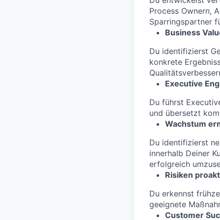
Du entwickelst ver
Process Ownern, Au
Sparringspartner fü
Business Valu
Du identifizierst 
konkrete Ergebniss
Qualitätsverbesser
Executive En
Du führst Executi
und übersetzt kom
Wachstum er
Du identifizierst 
innerhalb Deiner 
erfolgreich umzuse
Risiken proak
Du erkennst frühzei
geeignete Maßnahme
Customer Succ