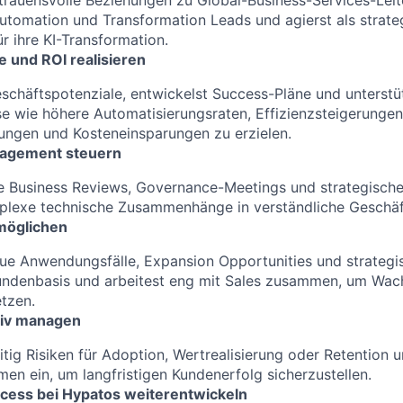
trauensvolle Beziehungen zu Global-Business-Services-Leit
tomation und Transformation Leads und agierst als strate
r ihre KI-Transformation.
e und ROI realisieren
Geschäftspotenziale, entwickelst Success-Pläne und unterstü
e wie höhere Automatisierungsraten, Effizienzsteigerungen
ungen und Kosteneinsparungen zu erzielen.
gagement steuern
ve Business Reviews, Governance-Meetings und strategisc
plexe technische Zusammenhänge in verständliche Geschä
möglichen
neue Anwendungsfälle, Expansion Opportunities und strategis
Kundenbasis und arbeitest eng mit Sales zusammen, um Wa
tzen.
tiv managen
tig Risiken für Adoption, Wertrealisierung oder Retention u
n ein, um langfristigen Kundenerfolg sicherzustellen.
ess bei Hypatos weiterentwickeln