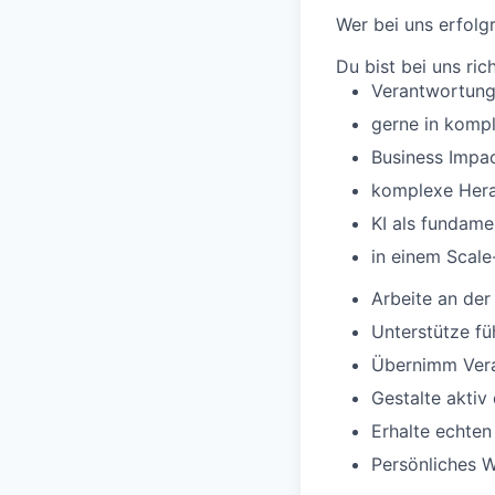
Wer bei uns erfolgr
Du bist bei uns ric
Verantwortun
gerne
in
komp
Business Impa
komplexe
Her
KI
als
fundame
in
einem
Scale
Arbeite
an de
Unterstütze
fü
Übernimm
Ver
Gestalte
aktiv
Erhalte
echten
Persönliches
W