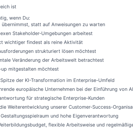
eich ist
htig, wenn Du:
g
übernimmst
,
statt
auf
Anweisungen
zu
warten
lexen
Stakeholder-Umgebungen
arbeitest
ct
wichtiger
findest
als
reine
Aktivität
ausforderungen
strukturiert
lösen
möchtest
ntale
Veränderung
der
Arbeitswelt
betrachtest
-up
mit
gestalten
möchtest
r
Spitze
der KI-Transformation
im
Enterprise-
Umfeld
hrende
europäische
Unternehmen
bei
der
Einführung
von AI
antwortung
für
strategische
Enterprise-Kunden
die
Weiterentwicklung
unserer
Customer-Success-
Organisa
Gestaltungsspielraum
und
hohe
Eigenverantwortung
eiterbildungsbudget
, flexible
Arbeitsweise
und
regelmäßig