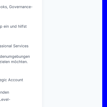
ooks, Governance-
 ein und hilfst
ssional Services
undenumgebungen
zielen möchten.
tegic Account
unden
Level-