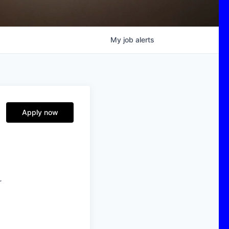
My
job
alerts
Apply now
r