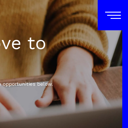
ove to
e opportunities below.