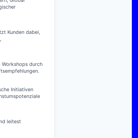
ern, Global
gischer
tzt Kunden dabei,
,
he Workshops durch
ftsempfehlungen.
che Initiativen
chstumspotenziale
nd leitest