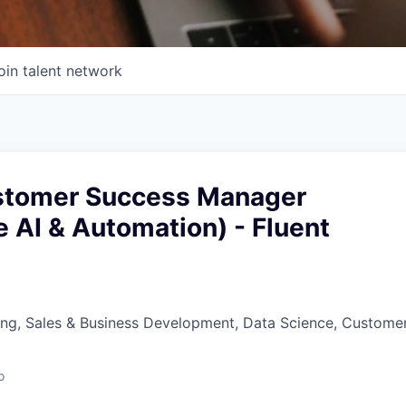
oin talent network
stomer Success Manager
e AI & Automation) - Fluent
ing, Sales & Business Development, Data Science, Custome
o