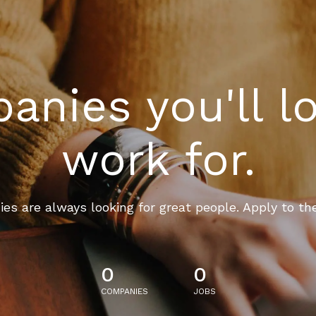
nies you'll l
work for.
es are always looking for great people. Apply to th
0
0
COMPANIES
JOBS