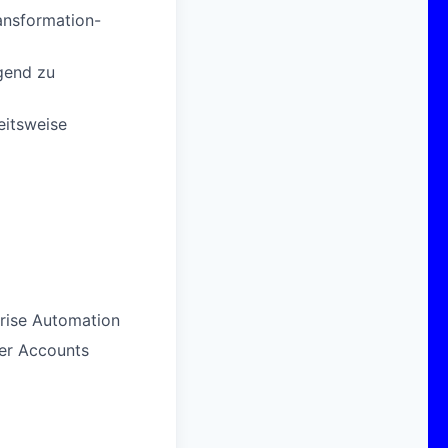
ransformation-
gend zu
eitsweise
prise Automation
der Accounts