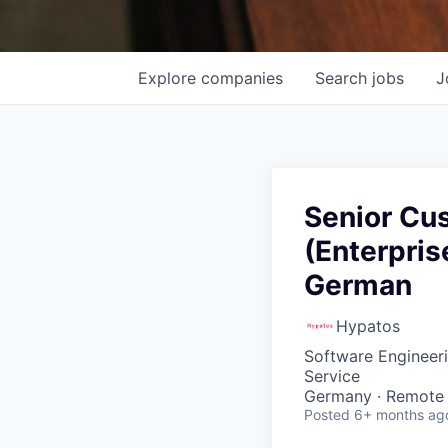
Explore
companies
Search
jobs
J
Senior Cu
(Enterpris
German
Hypatos
Software Engineer
Service
Germany · Remote
Posted
6+ months ag