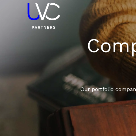
Compa
Our portfolio compani