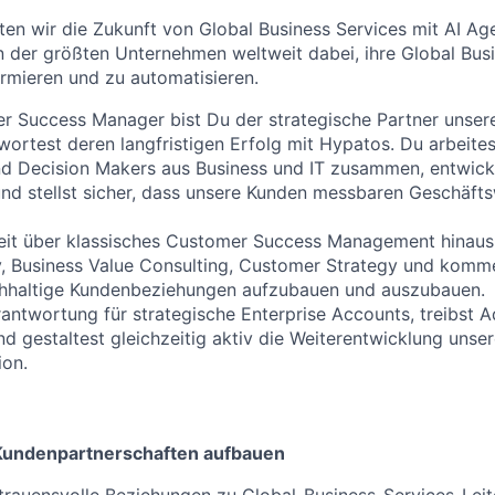
ten wir die Zukunft von Global Business Services mit AI Ag
en der größten Unternehmen weltweit dabei, ihre Global Bus
ormieren und zu automatisieren.
r Success Manager bist Du der strategische Partner unsere
ortest deren langfristigen Erfolg mit Hypatos. Du arbeites
nd Decision Makers aus Business und IT zusammen, entwic
und stellst sicher, dass unsere Kunden messbaren Geschäfts
weit über klassisches Customer Success Management hinaus
, Business Value Consulting, Customer Strategy und komme
haltige Kundenbeziehungen aufzubauen und auszubauen.
ntwortung für strategische Enterprise Accounts, treibst 
d gestaltest gleichzeitig aktiv die Weiterentwicklung unse
ion.
Kundenpartnerschaften aufbauen