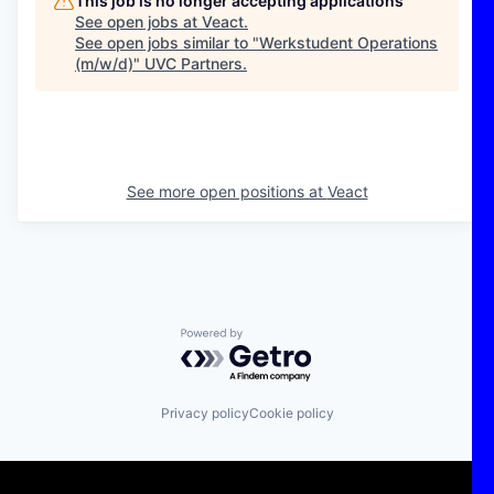
This job is no longer accepting applications
See open jobs at
Veact
.
See open jobs similar to "
Werkstudent Operations
(m/w/d)
"
UVC Partners
.
See more open positions at
Veact
Powered by Getro.com
Privacy policy
Cookie policy