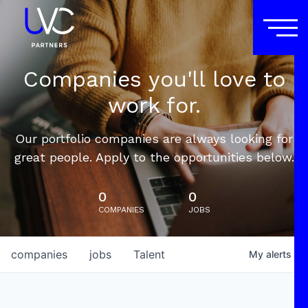
Companies you'll love to
work for.
Our portfolio companies are always looking for
great people. Apply to the opportunities below.
0
0
COMPANIES
JOBS
companies
jobs
Talent
My
alerts