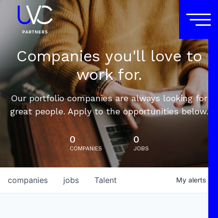
Companies you'll love to
work for.
Our portfolio companies are always looking for
great people. Apply to the opportunities below.
0
0
COMPANIES
JOBS
companies
jobs
Talent
My
alerts