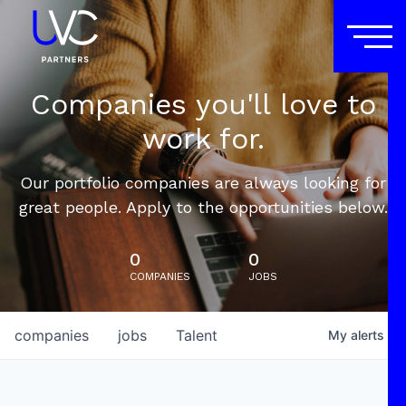
Companies you'll love to
work for.
Our portfolio companies are always looking for
great people. Apply to the opportunities below.
0
0
COMPANIES
JOBS
companies
jobs
Talent
My
alerts