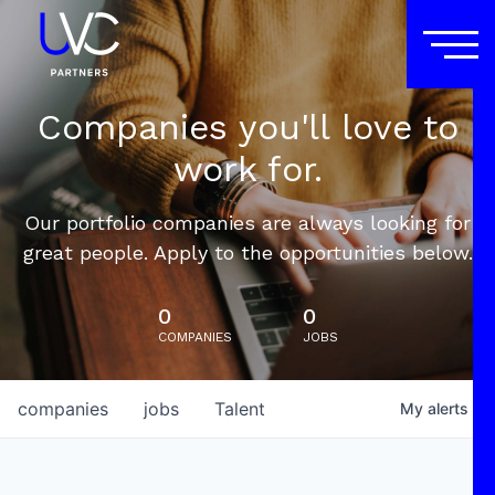
Companies you'll love to
work for.
Our portfolio companies are always looking for
great people. Apply to the opportunities below.
0
0
COMPANIES
JOBS
companies
jobs
Talent
My
alerts