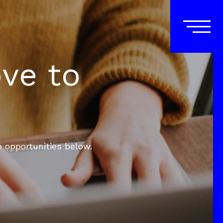
ove to
e opportunities below.