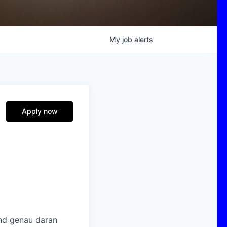
My
job
alerts
Apply now
und genau daran