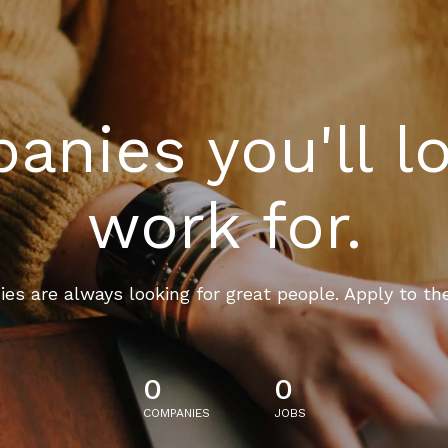
nies you'll l
work for.
es are always looking for great people. Apply to th
0
0
COMPANIES
JOBS