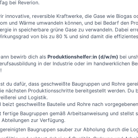
Tag bei Reverion.
ir innovative, reversible Kraftwerke, die Gase wie Biogas o
Strom und Wärme umwandeln können, und bei Bedarf den Pr
rgie in speicherbare grüne Gase zu verwandeln. Dabei err
irkungsgrad von bis zu 80 % und sind damit die effiziente
Dann bewirb dich als
Produktionshelfer:in (d/w/m)
bei uns
rufsausbildung in der Industrie oder im handwerklichen Bere
!
orgst du dafür, dass geschweißte Baugruppen und Rohre gerei
die nächsten Produktionsschritte bereitgestellt werden. Du 
ißerei und Logistik.
d beizt geschweißte Bauteile und Rohre nach vorgegebenen
t fertige Baugruppen gemäß Arbeitsanweisung und stellst s
 Abteilungen zur Verfügung.
gereinigten Baugruppen sauber zur Abholung durch die Logi