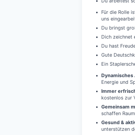
Du arbeitest s
Für die Rolle 
uns eingearbei
Du bringst gro
Dich zeichnet 
Du hast Freude
Gute Deutschke
Ein Staplersche
Dynamisches 
Energie und S
Immer erfrisc
kostenlos zur
Gemeinsam me
schaffen Raum
Gesund & akti
unterstützen d