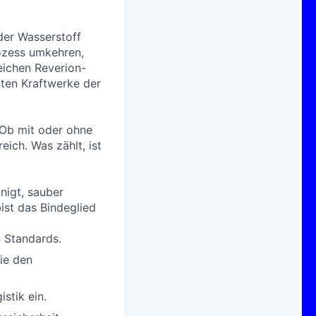
der Wasserstoff
ozess umkehren,
eichen Reverion-
sten Kraftwerke der
!Ob mit oder ohne
ich. Was zählt, ist
nigt, sauber
bist das Bindeglied
 Standards.
ie den
stik ein.