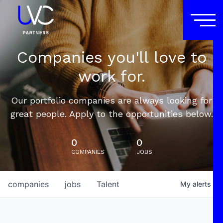
Companies you'll love to
work for.
Our portfolio companies are always looking for
great people. Apply to the opportunities below.
0
0
COMPANIES
JOBS
companies
jobs
Talent
My
alerts