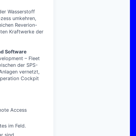
der Wasserstoff
ozess umkehren,
eichen Reverion-
sten Kraftwerke der
d Software
velopment – Fleet
zwischen der SPS-
Anlagen vernetzt,
peration Cockpit
mote Access
es im Feld.
r sind.