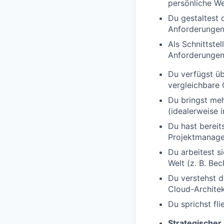
persönliche We
Du gestaltest 
Anforderungen
Als Schnittste
Anforderungen 
Du verfügst üb
vergleichbare Q
Du bringst meh
(idealerweise 
Du hast bereit
Projektmanage
Du arbeitest s
Welt (z. B. Be
Du verstehst d
Cloud-Archite
Du sprichst fl
Strategischer