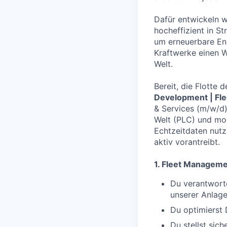
Dafür entwickeln w
hocheffizient in 
um erneuerbare Ene
Kraftwerke einen W
Welt.
Bereit, die Flotte 
Development | Fle
& Services (m/w/d)
Welt (PLC) und mod
Echtzeitdaten nutz
aktiv vorantreibt.
1. Fleet Manageme
Du verantworte
unserer Anlage
Du optimierst 
Du stellst sic