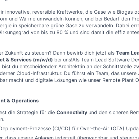
ir innovative, reversible Kraftwerke, die Gase wie Biogas o
Strom und Wärme umwandeln können, und bei Bedarf den Pr
rgie in speicherbare grüne Gase zu verwandeln. Dabei err
irkungsgrad von bis zu 80 % und sind damit die effiziente
der Zukunft zu steuern? Dann bewirb dich jetzt als
Team Lea
et & Services (m/w/d)
bei uns!Als Team Lead Software De
 bist du entscheidende:r Architekt:in an der Schnittstelle 
erner Cloud-Infrastruktur. Du führst ein Team, das unsere 
bar macht und digitale Lösungen wie unser Remote Plant O
nt & Operations
st die Strategie für die
Connectivity
und den sicheren Re
n.
Deployment-Prozesse (CI/CD) für Over-the-Air (OTA) Updat
her, dass unsere Anlagen jederzeit überwachbar und steuerba