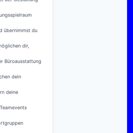
tungsspielraum
ld übernimmst du
öglichen dir,
r Büroausstattung
achen dein
rn deine
 Teamevents
ortgruppen