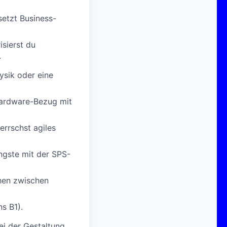
setzt Business-
isierst du
.
ysik oder eine
Hardware-Bezug mit
errschst agiles
ngste mit der SPS-
chen zwischen
s B1).
ei der Gestaltung