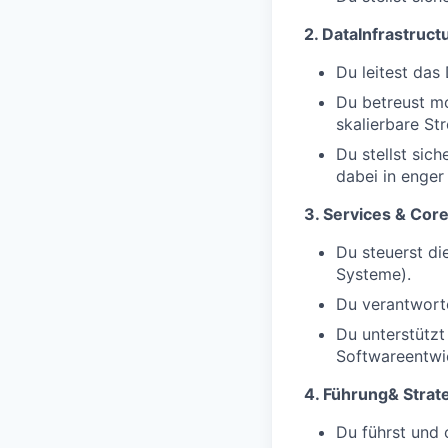
2. DataInfrastruct
Du leitest das
Du betreust m
skalierbare St
Du stellst sic
dabei in enger
3. Services & Core
Du steuerst di
Systeme).
Du verantworte
Du unterstützt
Softwareentwi
4. Führung& Strat
Du führst und 