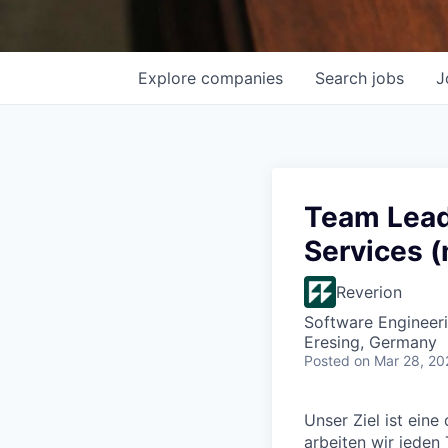
Explore
companies
Search
jobs
J
Team Lead
Services 
Reverion
Software Engineer
Eresing, Germany
Posted
on Mar 28, 20
Unser Ziel ist ein
arbeiten wir jeden 