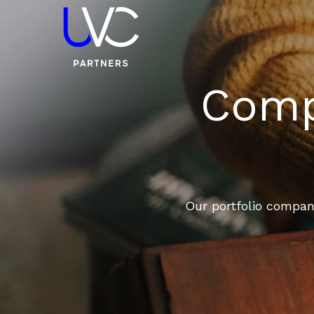
Compa
Our portfolio compani