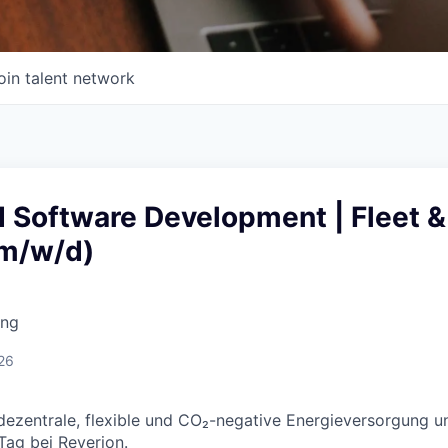
oin talent network
 Software Development | Fleet &
(m/w/d)
ing
26
e dezentrale, flexible und CO₂-negative Energieversorgung 
Tag bei Reverion.