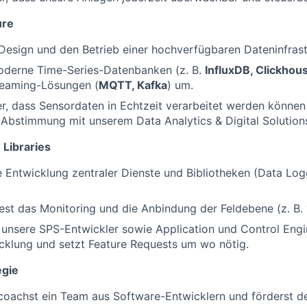
ure
 Design und den Betrieb einer hochverfügbaren Dateninfrast
oderne Time-Series-Datenbanken (z. B.
InfluxDB, Clickhou
reaming-Lösungen (
MQTT, Kafka
) um.
her, dass Sensordaten in Echtzeit verarbeitet werden können
 Abstimmung mit unserem Data Analytics & Digital Solution
 Libraries
e Entwicklung zentraler Dienste und Bibliotheken (Data Log
st das Monitoring und die Anbindung der Feldebene (z. B. 
 unsere SPS-Entwickler sowie Application und Control Engi
cklung und setzt Feature Requests um wo nötig.
egie
coachst ein Team aus Software-Entwicklern und förderst de