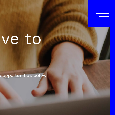
ove to
e opportunities below.