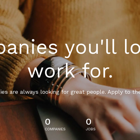
nies you'll l
work for.
es are always looking for great people. Apply to th
0
0
COMPANIES
JOBS