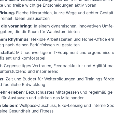
te und treibe wichtige Entscheidungen aktiv voran
Wirkung
: Flache Hierarchien, kurze Wege und echter Gestal
Freiheit, Ideen umzusetzen
die voranbringt
: In einem dynamischen, innovativen Umfe
gaben, die dir Raum für Wachstum bieten
inem Rhythmus
: Flexible Arbeitszeiten und Home-Office erm
tag nach deinen Bedürfnissen zu gestalten
stattet
: Mit hochwertigem IT-Equipment und ergonomische
ffizient und komfortabel
t
: Gegenseitiges Vertrauen, Feedbackkultur und Agilität m
unterstützend und inspirierend
ns
: Zeit und Budget für Weiterbildungen und Trainings förde
d fachliche Entwicklung
hr erleben
: Bezuschusstes Mittagessen und regelmäßige
 für Austausch und stärken das Miteinander
v bleiben
: Wellpass-Zuschuss, Bike-Leasing und interne Sp
eine Gesundheit und Fitness