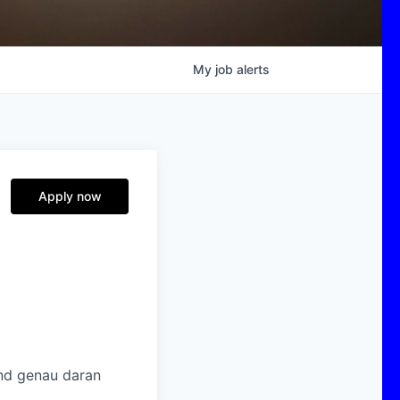
My
job
alerts
Apply now
und genau daran