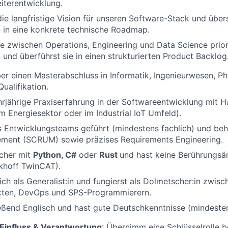
iterentwicklung.
die langfristige Vision für unseren Software-Stack und über
 in eine konkrete technische Roadmap.
lle zwischen Operations, Engineering und Data Science prior
und überführst sie in einen strukturierten Product Backlog
er einen Masterabschluss in Informatik, Ingenieurwesen, Ph
ualifikation.
rjährige Praxiserfahrung in der Softwareentwicklung mit 
im Energiesektor oder im Industrial IoT Umfeld).
s Entwicklungsteams geführt (mindestens fachlich) und beh
ment (SCRUM) sowie präzises Requirements Engineering.
icher mit
Python, C#
oder
Rust
und hast keine Berührungsä
ckhoff TwinCAT).
ich als Generalist:in und fungierst als Dolmetscher:in zwis
kten, DevOps und SPS-Programmierern.
ießend Englisch und hast gute Deutschkenntnisse (mindesten
 Einfluss & Verantwortung
: Übernimm eine Schlüsselrolle b