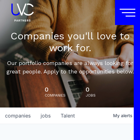
Companies you'll love to
work for.
Our portfolio companies are always looking for
great people. Apply to the opportunities below.
0
0
COMPANIES
JOBS
companies
jobs
Talent
My
alerts