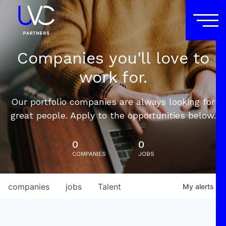
Companies you'll love to
work for.
Our portfolio companies are always looking for
great people. Apply to the opportunities below.
0
0
COMPANIES
JOBS
companies
jobs
Talent
My
alerts