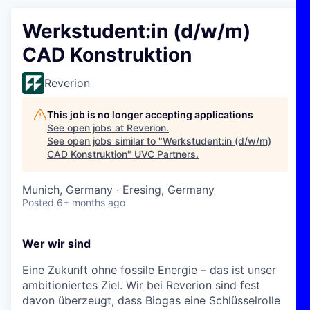
Werkstudent:in (d/w/m)
CAD Konstruktion
Reverion
This job is no longer accepting applications
See open jobs at
Reverion
.
See open jobs similar to "
Werkstudent:in (d/w/m)
CAD Konstruktion
"
UVC Partners
.
Munich, Germany · Eresing, Germany
Posted
6+ months ago
Wer wir sind
Eine Zukunft ohne fossile Energie – das ist unser
ambitioniertes Ziel. Wir bei Reverion sind fest
davon überzeugt, dass Biogas eine Schlüsselrolle