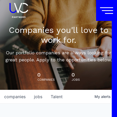
Companies you'll love to
work for.
Our portfolio companies are always looking for
great people. Apply to the opportunities below.
0
0
COMPANIES
JOBS
companies
jobs
Talent
My
alerts