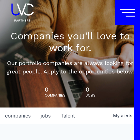
Companies you'll love to
work for.
Our portfolio companies are always looking for
great people. Apply to the opportunities below.
0
0
COMPANIES
JOBS
companies
jobs
Talent
My
alerts