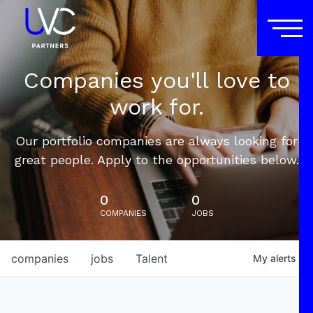
Companies you'll love to
work for.
Our portfolio companies are always looking for
great people. Apply to the opportunities below.
0
0
COMPANIES
JOBS
companies
jobs
Talent
My
alerts