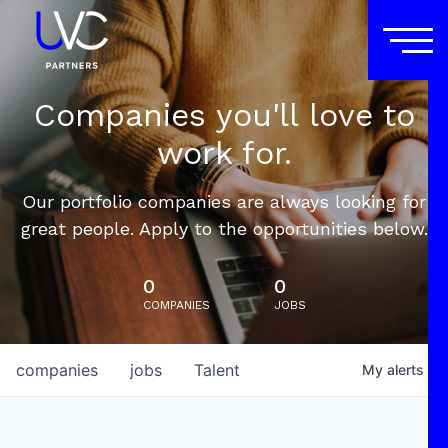
Companies you'll love to
work for.
Our portfolio companies are always looking for
great people. Apply to the opportunities below.
0
0
COMPANIES
JOBS
companies
jobs
Talent
My
alerts