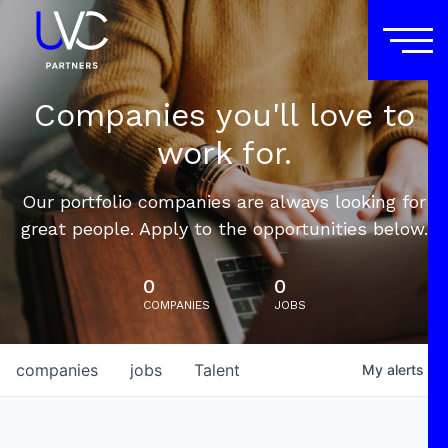
Companies you'll love to
work for.
Our portfolio companies are always looking for
great people. Apply to the opportunities below.
0
0
COMPANIES
JOBS
companies
jobs
Talent
My
alerts