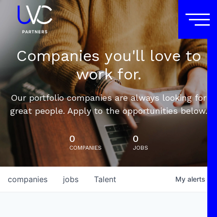
Companies you'll love to
work for.
Our portfolio companies are always looking for
great people. Apply to the opportunities below.
0
0
COMPANIES
JOBS
companies
jobs
Talent
My
alerts