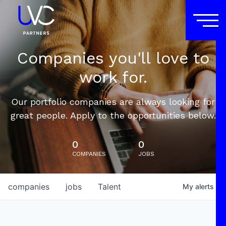
Companies you'll love to
work for.
Our portfolio companies are always looking for
great people. Apply to the opportunities below.
0
0
COMPANIES
JOBS
companies
jobs
Talent
My
alerts