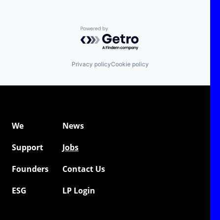
Powered by Getro.com
Privacy policy
Cookie policy
We
News
Support
Jobs
Founders
Contact Us
ESG
LP Login