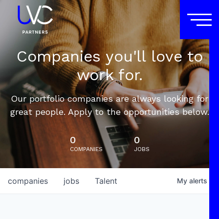
Companies you'll love to
work for.
Our portfolio companies are always looking for
great people. Apply to the opportunities below.
0
0
COMPANIES
JOBS
companies
jobs
Talent
My
alerts