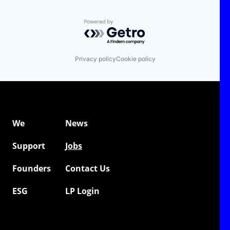
Powered by Getro.com
Privacy policy
Cookie policy
We
News
Support
Jobs
Founders
Contact Us
ESG
LP Login