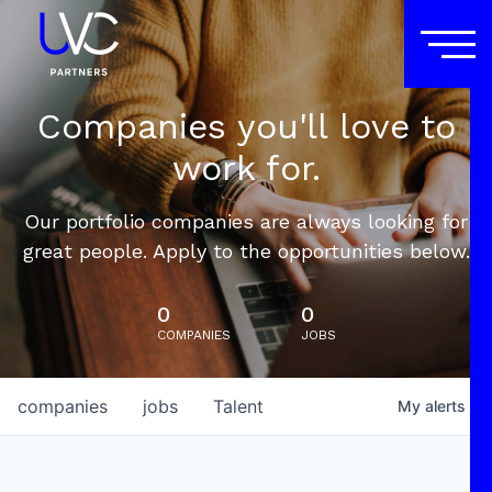
Companies you'll love to
work for.
Our portfolio companies are always looking for
great people. Apply to the opportunities below.
0
0
COMPANIES
JOBS
companies
jobs
Talent
My
alerts