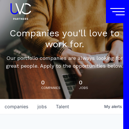
Companies you'll love to
work for.
Our portfolio companies are always looking for
great people. Apply to the opportunities below.
0
0
COMPANIES
JOBS
companies
jobs
Talent
My
alerts