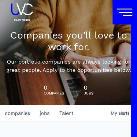
Companies you'll love to
work for.
Our portfolio companies are always looking for
great people. Apply to the opportunities below.
0
0
COMPANIES
JOBS
companies
jobs
Talent
My
alerts