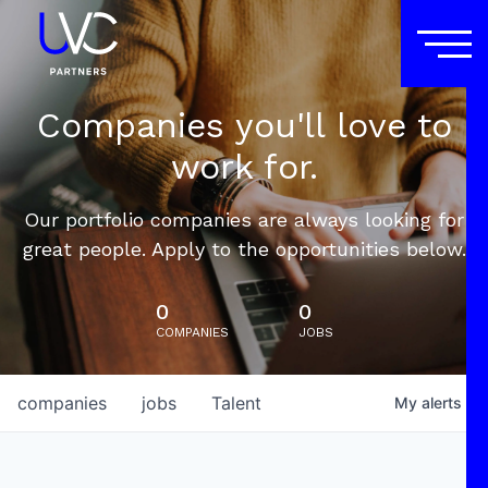
Companies you'll love to
work for.
Our portfolio companies are always looking for
great people. Apply to the opportunities below.
0
0
COMPANIES
JOBS
companies
jobs
Talent
My
alerts