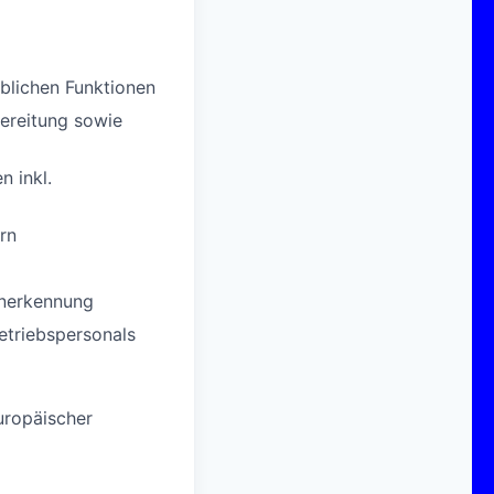
blichen Funktionen
bereitung sowie
n inkl.
rn
Anerkennung
etriebspersonals
uropäischer