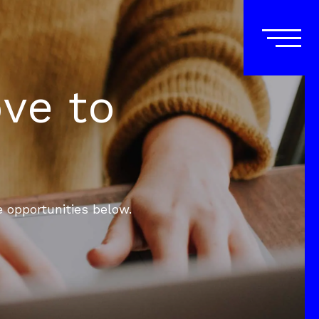
ove to
e opportunities below.