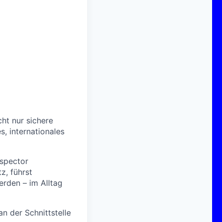
cht nur sichere
, internationales
nspector
z, führst
rden – im Alltag
n der Schnittstelle