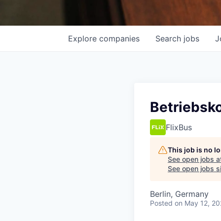
Explore
companies
Search
jobs
J
Betriebsko
FlixBus
This job is no 
See open jobs a
See open jobs si
Berlin, Germany
Posted
on May 12, 2