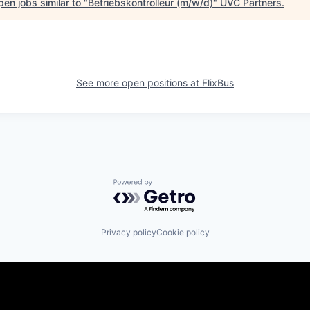
en jobs similar to "
Betriebskontrolleur (m/w/d)
"
UVC Partners
.
See more open positions at
FlixBus
Powered by Getro.com
Privacy policy
Cookie policy