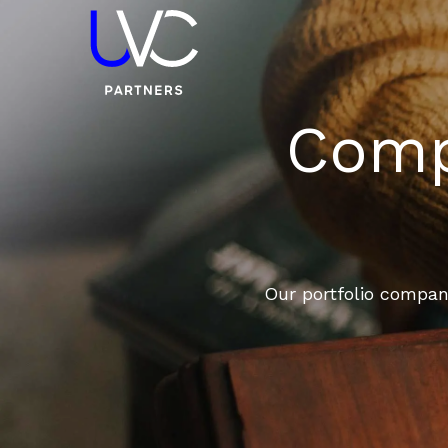
Compa
Our portfolio compani