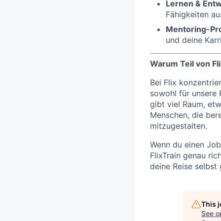
Lernen & Entw
Fähigkeiten a
Mentoring-P
und deine Karr
Warum Teil von Fl
Bei Flix konzentrie
sowohl für unsere P
gibt viel Raum, et
Menschen, die berei
mitzugestalten.
Wenn du einen Job 
FlixTrain genau ric
deine Reise selbst 
This 
See o