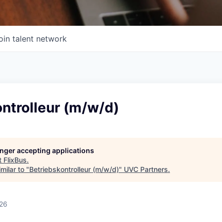
oin talent network
ntrolleur (m/w/d)
longer accepting applications
t
FlixBus
.
milar to "
Betriebskontrolleur (m/w/d)
"
UVC Partners
.
026