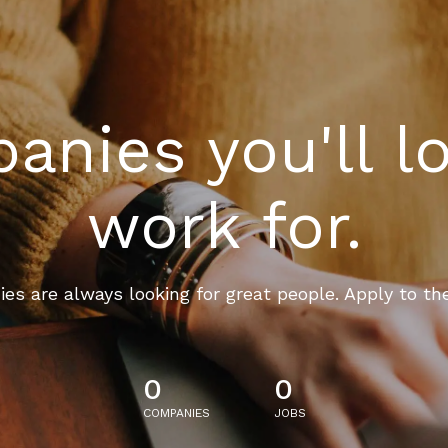
nies you'll l
work for.
es are always looking for great people. Apply to th
0
0
COMPANIES
JOBS