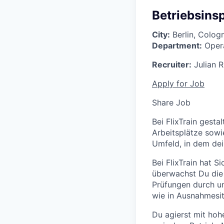
Betriebsins
City:
Berlin, Colog
Department:
Opera
Recruiter:
Julian R
Apply for Job
Share Job
Bei FlixTrain gesta
Arbeitsplätze sowi
Umfeld, in dem dei
Bei FlixTrain hat S
überwachst Du die 
Prüfungen durch un
wie in Ausnahmesit
Du agierst mit hoh