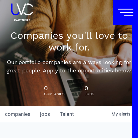
Companies you'll love to
work for.
Our portfolio companies are always looking for
great people. Apply to the opportunities below.
0
0
COMPANIES
JOBS
companies
jobs
Talent
My
alerts