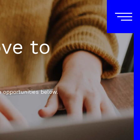
ove to
e opportunities below.