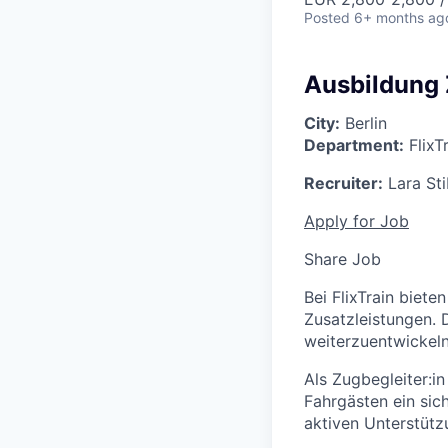
Posted
6+ months ag
Ausbildung 
City:
Berlin
Department:
FlixT
Recruiter:
Lara St
Apply for Job
Share Job
Bei FlixTrain biete
Zusatzleistungen. 
weiterzuentwickeln,
Als Zugbegleiter:i
Fahrgästen ein sic
aktiven Unterstütz