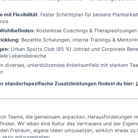
mit Flexibilität:
Fester Schichtplan für bessere Planbarkei
ance
 Wohlbefinden:
Kostenlose Coachings & Therapiesitzunge
icklung:
Bezahlte Schulungen, interne Trainings & Mentor
gen:
Urban Sports Club (85 %) Jobrad und Corporate Benef
iele Lebensbereiche
n diverses, unterstützendes Arbeitsumfeld mit starkem Te
en
er standortspezifische Zusatzleistungen findest du hier:
 dich Teams, die gemeinsam anpacken, Herausforderungen m
finden. Wir leben eine Kultur des Vertrauens und der Eige
den Freiraum, eigene Ideen umzusetzen, wirklich etwas z
 aktiv mitzugestalten.