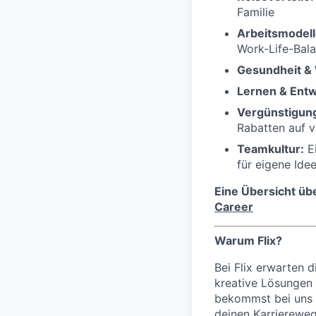
Familie
Arbeitsmodelle 
Work-Life-Bal
Gesundheit &
Lernen & Entw
Vergünstigun
Rabatten auf v
Teamkultur:
Ei
für eigene Ide
Eine Übersicht üb
Career
Warum Flix?
Bei Flix erwarten
kreative Lösungen 
bekommst bei uns 
deinen Karriereweg