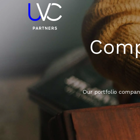
Compa
Our portfolio compani