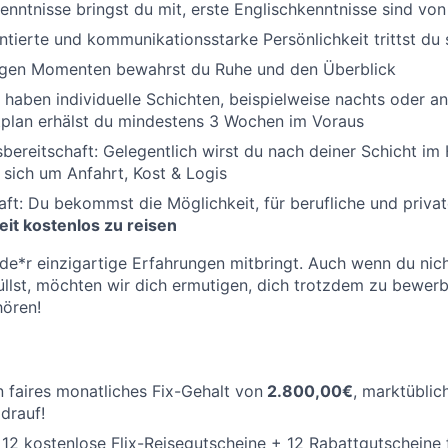
nntnisse bringst du mit, erste Englischkenntnisse sind von 
entierte und kommunikationsstarke Persönlichkeit trittst du 
sigen Momenten bewahrst du Ruhe und den Überblick
Wir haben individuelle Schichten, beispielweise nachts oder
tplan erhälst du mindestens 3 Wochen im Voraus
ereitschaft: Gelegentlich wirst du nach deiner Schicht im
 sich um Anfahrt, Kost & Logis
aft: Du bekommst die Möglichkeit, für berufliche und priv
it kostenlos zu reisen
ede*r einzigartige Erfahrungen mitbringt. Auch wenn du nich
llst, möchten wir dich ermutigen, dich trotzdem zu bewerb
hören!
n faires monatliches Fix-Gehalt von
2.800,00€
, marktüblic
drauf!
12 kostenlose Flix-Reisegutscheine + 12 Rabattgutscheine 