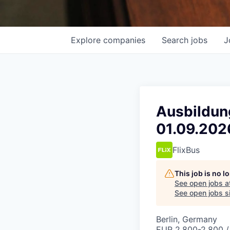
Explore
companies
Search
jobs
J
Ausbildung
01.09.202
FlixBus
This job is no 
See open jobs a
See open jobs si
Berlin, Germany
EUR 2,800-2,800 