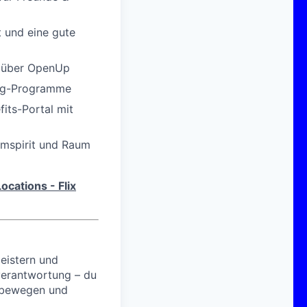
t und eine gute
n über OpenUp
ing-Programme
its-Portal mit
amspirit und Raum
Locations - Flix
eistern und
nverantwortung – du
u bewegen und