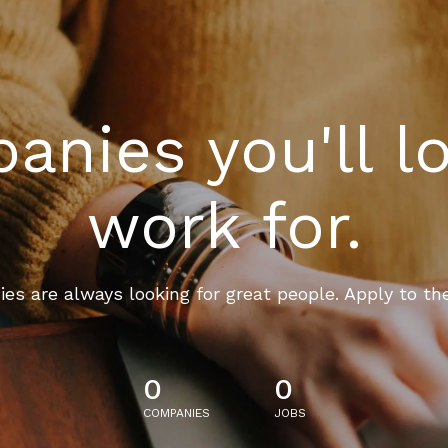
nies you'll l
work for.
es are always looking for great people. Apply to th
0
0
COMPANIES
JOBS