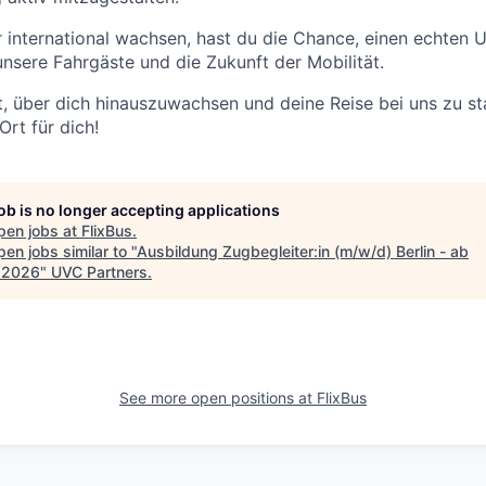
 international wachsen, hast du die Chance, einen echten 
unsere Fahrgäste und die Zukunft der Mobilität.
t, über dich hinauszuwachsen und deine Reise bei uns zu sta
Ort für dich!
job is no longer accepting applications
pen jobs at
FlixBus
.
en jobs similar to "
Ausbildung Zugbegleiter:in (m/w/d) Berlin - ab
.2026
"
UVC Partners
.
See more open positions at
FlixBus