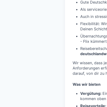
Gute Deutschke
Als serviceori
Auch in stres
Flexibilität: 
Deinen Schich
Übernachtungsb
- Flix kümmert
Reisebereitsch
deutschlandwe
Wir wissen, dass j
Anforderungen erfü
darauf, von dir zu 
Was wir bieten
Vergütung:
Ei
kommen oben 
Reisevorteile: