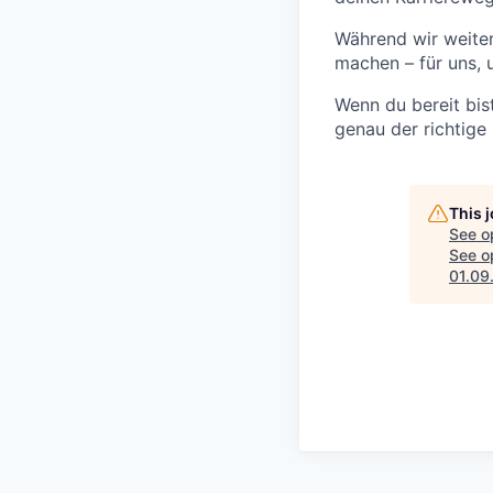
Während wir weiter
machen – für uns, 
Wenn du bereit bis
genau der richtige 
This 
See o
See op
01.09