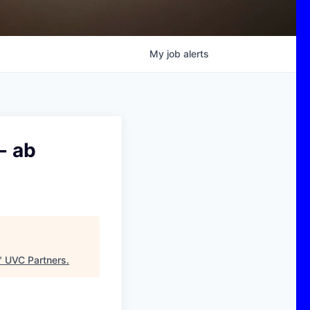
My
job
alerts
- ab
"
UVC Partners
.