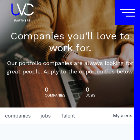
Companies you'll love to
work for.
Our portfolio companies are always looking for
great people. Apply to the opportunities below.
0
0
COMPANIES
JOBS
companies
jobs
Talent
My
alerts