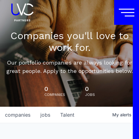
Companies you'll love to
work for.
Our portfolio companies are always looking for
great people. Apply to the opportunities below.
0
0
COMPANIES
JOBS
companies
jobs
Talent
My
alerts