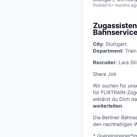
Posted
6+ months ag
Zugassistent
Bahnservic
City:
Stuttgart
Department:
Train
Recruiter:
Lara St
Share Job
Wir suchen für un
für FLIXTRAIN-Züge
erklärst du Dich d
weiterleiten
.
Die Berliner Bahns
den nachhaltigen 
* Quereinsteiger*i