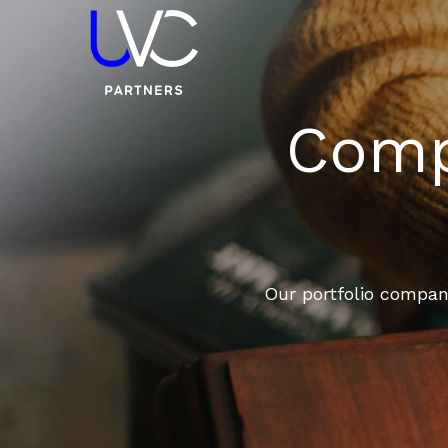
Compa
Our portfolio compani