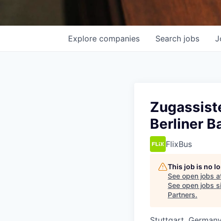
Explore
companies
Search
jobs
J
Zugassiste
Berliner B
FlixBus
This job is no 
See open jobs a
See open jobs si
Partners
.
Stuttgart, German