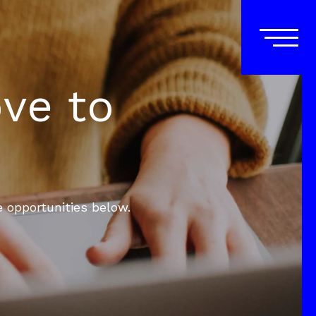
ove to
e opportunities below.