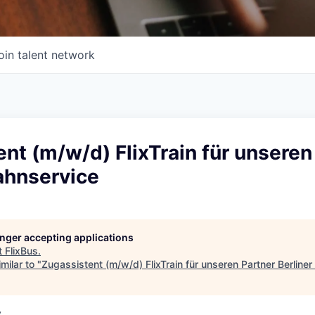
oin talent network
nt (m/w/d) FlixTrain für unseren
ahnservice
longer accepting applications
t
FlixBus
.
milar to "
Zugassistent (m/w/d) FlixTrain für unseren Partner Berline
y