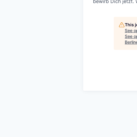
bewirb Dich jetzt. 
This 
See o
See op
Berli