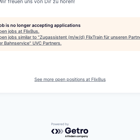
Wir freuen uns von Dir zu hören!
job is no longer accepting applications
pen jobs at
FlixBus
.
en jobs similar to "
Zugassistent (m/w/d) FlixTrain für unseren Partn
ner Bahnservice
"
UVC Partners
.
See more open positions at
FlixBus
Powered by Getro.com