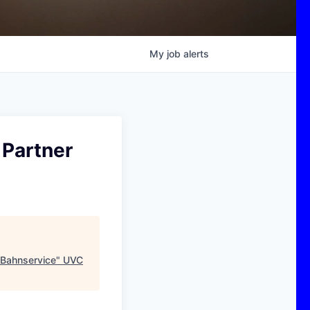
My
job
alerts
 Partner
r Bahnservice
"
UVC