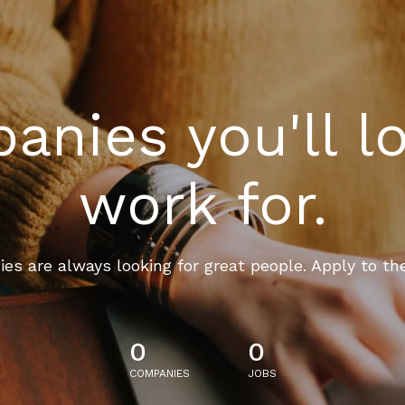
nies you'll l
work for.
es are always looking for great people. Apply to th
0
0
COMPANIES
JOBS