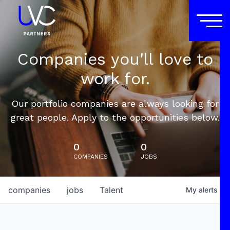
Companies you'll love to
work for.
Our portfolio companies are always looking for
great people. Apply to the opportunities below.
0
0
COMPANIES
JOBS
companies
jobs
Talent
My
alerts