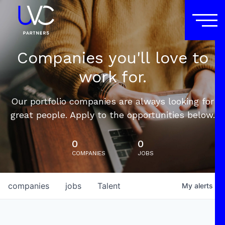
Companies you'll love to
work for.
Our portfolio companies are always looking for
great people. Apply to the opportunities below.
0
0
COMPANIES
JOBS
companies
jobs
Talent
My
alerts