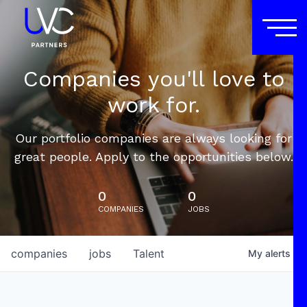
Companies you'll love to
work for.
Our portfolio companies are always looking for
great people. Apply to the opportunities below.
0
0
COMPANIES
JOBS
companies
jobs
Talent
My
alerts