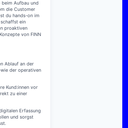
le beim Aufbau und
dem die Customer
est du hands-on im
schaffst ein
en proaktiven
n Konzepte von FINN
en Ablauf an der
owie der operativen
ere Kund:innen vor
rekt zu einer
digitalen Erfassung
llen und sorgst
st.