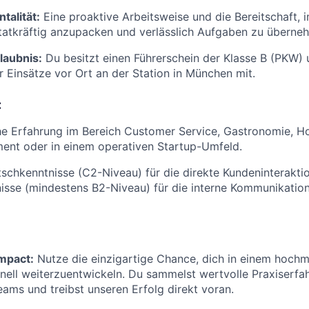
alität:
Eine proaktive Arbeitsweise und die Bereitschaft, 
 tatkräftig anzupacken und verlässlich Aufgaben zu überne
laubnis:
Du besitzt einen Führerschein der Klasse B (PKW) 
ür Einsätze vor Ort an der Station in München mit.
:
he Erfahrung im Bereich Customer Service, Gastronomie, Hot
nt oder in einem operativen Startup-Umfeld.
schkenntnisse (C2-Niveau) für die direkte Kundeninterakti
isse (mindestens B2-Niveau) für die interne Kommunikation
mpact:
Nutze die einzigartige Chance, dich in einem hochm
ell weiterzuentwickeln. Du sammelst wertvolle Praxiserfah
eams und treibst unseren Erfolg direkt voran.