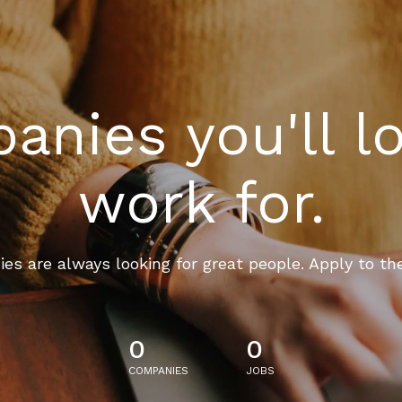
nies you'll l
work for.
es are always looking for great people. Apply to th
0
0
COMPANIES
JOBS