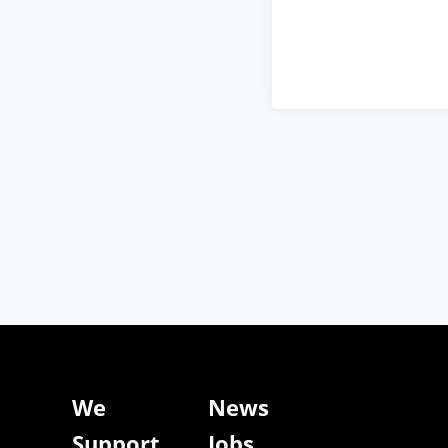
We
News
Support
Jobs