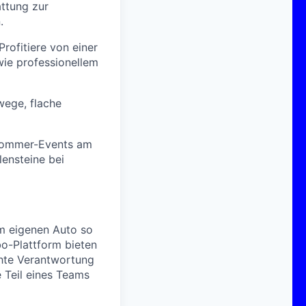
attung zur
.
Profitiere von einer
wie professionellem
wege, flache
 Sommer-Events am
lensteine bei
m eigenen Auto so
bo-Plattform bieten
chte Verantwortung
 Teil eines Teams