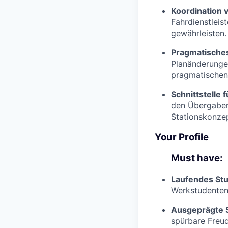
Koordination v
Fahrdienstleis
gewährleisten.
Pragmatische
Planänderungen 
pragmatischen
Schnittstelle
den Übergaben 
Stationskonzep
Your Profile
Must have:
Laufendes St
Werkstudenten
Ausgeprägte S
spürbare Freud