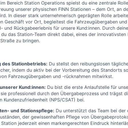
 im Bereich Station Operations spielst du eine zentrale Rol
treuung unserer physischen FINN Stationen – dem Ort, an 
ird. In dieser stark unternehmerisch geprägten Rolle arbeit
en Geschäft vor Ort, begleitest die Fahrzeugübergaben und 
l- und Rückgabeerlebnis für unsere Kund:innen. Durch dein
t du das Station-Team direkt dabei, eines der innovativste
 Straße zu bringen.
 des Stationbetriebs:
Du stellst den reibungslosen täglich
icher, indem du aktiv bei der Vorbereitung des Standorts s
von Fahrzeugübergaben und -rücknahmen mitwirkst.
unserer Kund:innen:
Du bist die erste Anlaufstelle für uns
t sie professionell durch den Übergabeprozess und trägst di
n Kundenzufriedenheit (NPS/CSAT) bei.
ten- und Stationspflege:
Du unterstützt das Team bei der 
uständen, der gewissenhaften Pflege von Übergabeprotoko
e Station jederzeit einen markengerechten Eindruck hinterläs