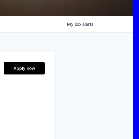
My
job
alerts
Apply now