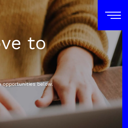
ove to
e opportunities below.