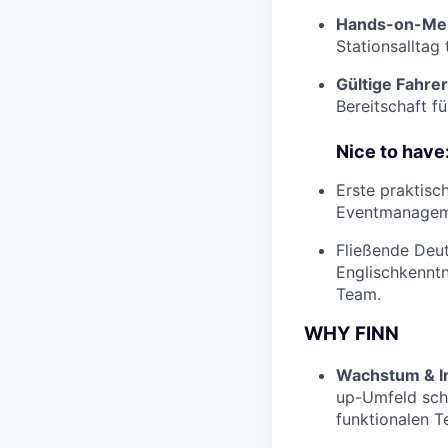
Hands-on-Ment
Stationsalltag
Gültige Fahrer
Bereitschaft f
Nice to have
Erste praktisc
Eventmanageme
Fließende Deut
Englischkenntn
Team.
WHY FINN
Wachstum & I
up-Umfeld schn
funktionalen T