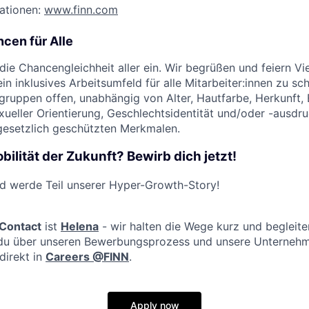
ationen:
www.finn.com
cen für Alle
 die Chancengleichheit aller ein. Wir begrüßen und feiern Vi
ein inklusives Arbeitsumfeld für alle Mitarbeiter:innen zu sc
gruppen offen, unabhängig von Alter, Hautfarbe, Herkunft, Et
xueller Orientierung, Geschlechtsidentität und/oder -ausdru
gesetzlich geschützten Merkmalen.
obilität der Zukunft? Bewirb dich jetzt!
 werde Teil unserer Hyper-Growth-Story!
 Contact
ist
Helena
- wir halten die Wege kurz und begleiten
s du über unseren Bewerbungsprozess und unsere Unternehm
direkt in
Careers @FINN
.
Apply now