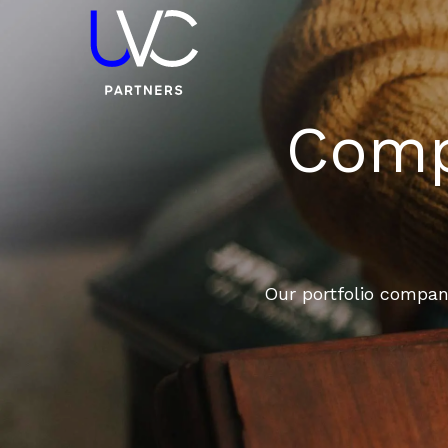
Compa
Our portfolio compani