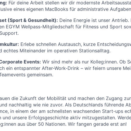
ng:
Für deine Arbeit stellen wir dir modernste Arbeitsausst
lusive eines eigenen MacBooks für administrative Aufgaben
set (Sport & Gesundheit):
Deine Energie ist unser Antrieb. 
en EGYM Wellpass-Mitgliedschaft für Fitness und Sport so
Support.
mkultur:
Erlebe schnellen Austausch, kurze Entscheidungs
d echtes Miteinander im operativen Stationsalltag.
 Corporate Events:
Wir sind mehr als nur Kolleg:innen. Ob
ch ein entspannter After-Work-Drink – wir feiern unsere Mei
 Teamevents gemeinsam.
bauen die Zukunft der Mobilität und machen den Zugang zu
und nachhaltig wie nie zuvor. Als Deutschlands führende A
ance, in einem der am schnellsten wachsenden Start-ups e
und unsere Erfolgsgeschichte aktiv mitzugestalten. Werde
g:innen aus über 50 Nationen. Wir fangen gerade erst an!