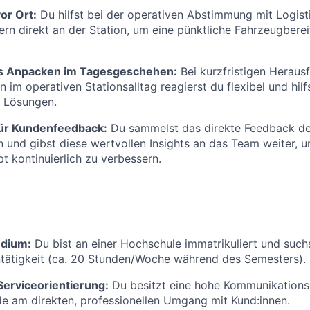
or Ort:
Du hilfst bei der operativen Abstimmung mit Logist
tern direkt an der Station, um eine pünktliche Fahrzeugberei
s Anpacken im Tagesgeschehen:
Bei kurzfristigen Heraus
im operativen Stationsalltag reagierst du flexibel und hilfs
 Lösungen.
 für Kundenfeedback:
Du sammelst das direkte Feedback der
und gibst diese wertvollen Insights an das Team weiter, 
t kontinuierlich zu verbessern.
udium:
Du bist an einer Hochschule immatrikuliert und suchs
tätigkeit (ca. 20 Stunden/Woche während des Semesters).
erviceorientierung:
Du besitzt eine hohe Kommunikations
e am direkten, professionellen Umgang mit Kund:innen.