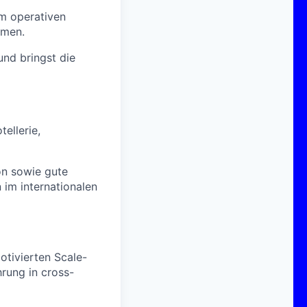
im operativen
hmen.
und bringst die
ellerie,
on sowie gute
 im internationalen
otivierten Scale-
rung in cross-