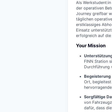
Als Werkstudent:in
der operativen Be
Journey greifbar w
täglichen operativ
erstklassiges Abho
Einsatz unterstütz
erfolgreich auf die
Your Mission
Unterstützung
FINN Station s
Durchführung 
Begeisterung 
Ort, begleites
hervorragende
Sorgfältige Da
von Fahrzeugz
dafür, dass di