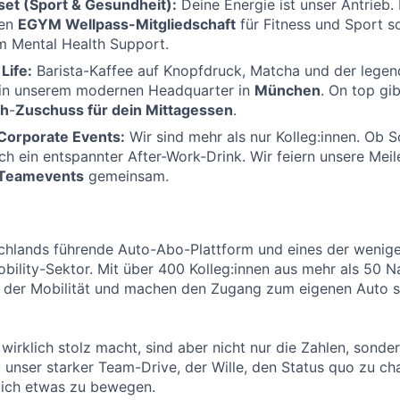
set (Sport & Gesundheit):
Deine Energie ist unser Antrieb. 
ten
EGYM Wellpass-Mitgliedschaft
für Fitness und Sport s
m Mental Health Support.
Life:
Barista-Kaffee auf Knopfdruck, Matcha und der lege
 in unserem modernen Headquarter in
München
. On top gib
ch
-
Zuschuss für dein Mittagessen
.
 Corporate Events:
Wir sind mehr als nur Kolleg:innen. Ob
ch ein entspannter After-Work-Drink. Wir feiern unsere Meil
Teamevents
gemeinsam.
schlands führende Auto-Abo-Plattform und eines der wenig
bility-Sektor. Mit über 400 Kolleg:innen aus mehr als 50 N
t der Mobilität und machen den Zugang zum eigenen Auto s
wirklich stolz macht, sind aber nicht nur die Zahlen, sonde
: unser starker Team-Drive, der Wille, den Status quo zu ch
lich etwas zu bewegen.