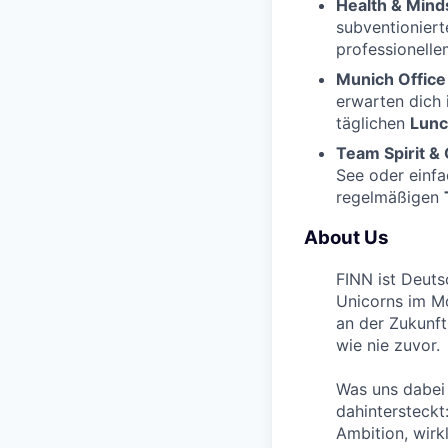
Health & Mind
subventionier
professionelle
Munich Office 
erwarten dich
täglichen
Lun
Team Spirit &
See oder einfa
regelmäßigen
About Us
FINN ist Deut
Unicorns im Mo
an der Zukunf
wie nie zuvor.
Was uns dabei 
dahintersteckt
Ambition, wirk