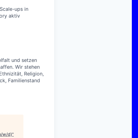
Scale-ups in
ory aktiv
elfalt und setzen
haffen. Wir stehen
hnizität, Religion,
ck, Familienstand
m/w/d)
"