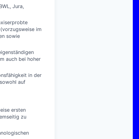
BWL, Jura,
xiserprobte
 (vorzugsweise im
len sowie
eigenständigen
um auch bei hoher
sfähigkeit in der
 sowohl auf
eise ersten
emseitig zu
hnologischen