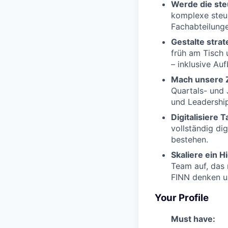
Werde die ste
komplexe steue
Fachabteilung
Gestalte strat
früh am Tisch 
– inklusive Au
Mach unsere Z
Quartals- und 
und Leadership
Digitalisiere T
vollständig di
bestehen.
Skaliere ein 
Team auf, das 
FINN denken u
Your Profile
Must have: