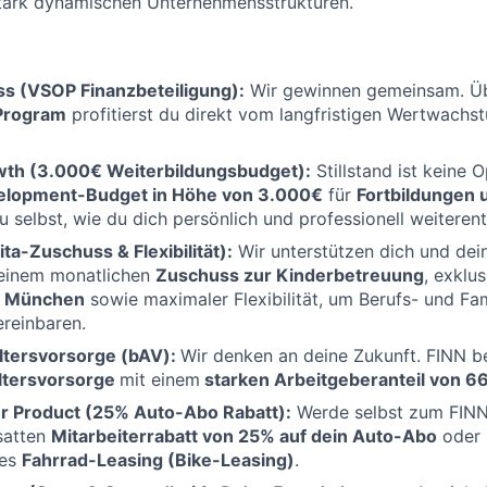
tark dynamischen Unternehmensstrukturen.
s (VSOP Finanzbeteiligung):
Wir gewinnen gemeinsam. Ü
 Program
profitierst du direkt vom langfristigen Wertwach
wth (3.000€ Weiterbildungsbudget):
Stillstand ist keine 
elopment-Budget in Höhe von 3.000€
für
Fortbildungen 
u selbst, wie du dich persönlich und professionell weiterent
ita-Zuschuss & Flexibilität):
Wir unterstützen dich und dein
 einem monatlichen
Zuschuss zur Kinderbetreuung
, exklu
n
München
sowie maximaler Flexibilität, um Berufs- und Fa
ereinbaren.
Altersvorsorge (bAV):
Wir denken an deine Zukunft. FINN b
Altersvorsorge
mit einem
starken Arbeitgeberanteil von 6
r Product (25% Auto-Abo Rabatt):
Werde selbst zum FINN
 satten
Mitarbeiterrabatt von 25% auf dein Auto-Abo
oder n
ves
Fahrrad-Leasing (Bike-Leasing)
.