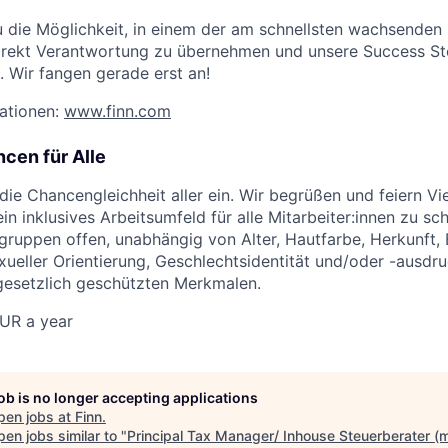
u die Möglichkeit, in einem der am schnellsten wachsenden 
irekt Verantwortung zu übernehmen und unsere Success St
. Wir fangen gerade erst an!
ationen:
www.finn.com
cen für Alle
 die Chancengleichheit aller ein. Wir begrüßen und feiern Vi
ein inklusives Arbeitsumfeld für alle Mitarbeiter:innen zu sc
gruppen offen, unabhängig von Alter, Hautfarbe, Herkunft, Et
xueller Orientierung, Geschlechtsidentität und/oder -ausdru
gesetzlich geschützten Merkmalen.
UR a year
job is no longer accepting applications
pen jobs at
Finn
.
en jobs similar to "
Principal Tax Manager/ Inhouse Steuerberater (