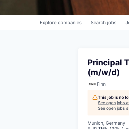
Explore
companies
Search
jobs
J
Principal 
(m/w/d)
Finn
This job is no 
See open jobs a
See open jobs si
Munich, Germany
EUR 115k-130k / ye