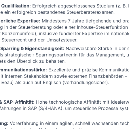
Qualifikation:
Erfolgreich abgeschlossenes Studium (z. B. 
e ein erfolgreich bestandenes Steuerberaterexamen.
erliche Expertise:
Mindestens 7 Jahre tiefgehende und pra
g in der Steuerberatung oder einer Inhouse-Steuerfunktion
 Konzernumfeld), inklusive fundierter Expertise im nationa
n Steuerrecht und der Umsatzsteuer.
Sparring & Eigenständigkeit:
Nachweisbare Stärke in der 
ls strategische:r Sparringspartner:in für das Management, 
ets den Überblick zu behalten.
mmunikationsstärke:
Exzellente und präzise Kommunikation
t internen Stakeholdern sowie externen Finanzbehörden –
veau) als auch auf Englisch (verhandlungssicher).
 SAP-Affinität:
Hohe technologische Affinität mit idealerw
fahrungen in SAP (S/4HANA), um steuerliche Prozesse syst
ung:
Vorerfahrung in einem agilen, schnell wachsenden tec