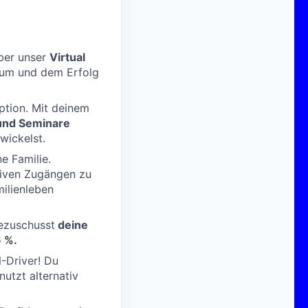
ber unser
Virtual
stum und dem Erfolg
Option. Mit deinem
und Seminare
wickelst.
e Familie.
siven Zugängen zu
milienleben
ezuschusst
deine
6 %
.
-Driver! Du
utzt alternativ