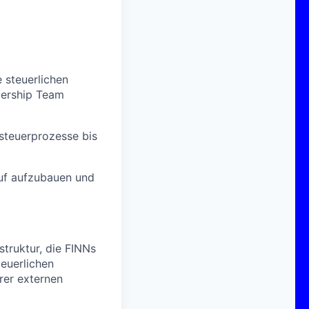
e steuerlichen
dership Team
zsteuerprozesse bis
auf aufzubauen und
struktur, die FINNs
teuerlichen
rer externen