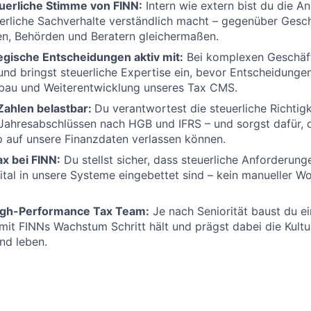
uerliche Stimme von FINN:
Intern wie extern bist du die Anl
rliche Sachverhalte verständlich macht – gegenüber Gesch
en, Behörden und Beratern gleichermaßen.
egische Entscheidungen aktiv mit:
Bei komplexen Geschäfts
und bringst steuerliche Expertise ein, bevor Entscheidunge
fbau und Weiterentwicklung unseres Tax CMS.
ahlen belastbar:
Du verantwortest die steuerliche Richtigk
Jahresabschlüssen nach HGB und IFRS – und sorgst dafür, 
 auf unsere Finanzdaten verlassen können.
ax bei FINN:
Du stellst sicher, dass steuerliche Anforderung
gital in unsere Systeme eingebettet sind – kein manueller W
High-Performance Tax Team:
Je nach Seniorität baust du ei
mit FINNs Wachstum Schritt hält und prägst dabei die Kultur
nd leben.