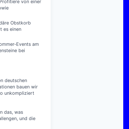
Profitiere von einer
owie
ndäre Obstkorb
t es einen
 Sommer-Events am
ensteine bei
en deutschen
ationen bauen wir
o unkompliziert
rn das, was
allengen, und die