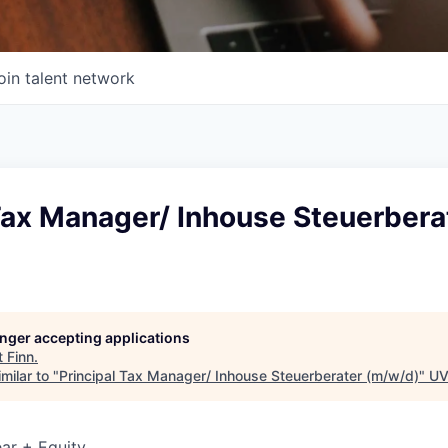
oin talent network
Tax Manager/ Inhouse Steuerbera
longer accepting applications
t
Finn
.
milar to "
Principal Tax Manager/ Inhouse Steuerberater (m/w/d)
"
UV
ar + Equity