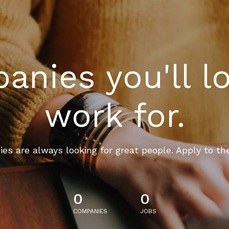
nies you'll l
work for.
es are always looking for great people. Apply to th
0
0
COMPANIES
JOBS