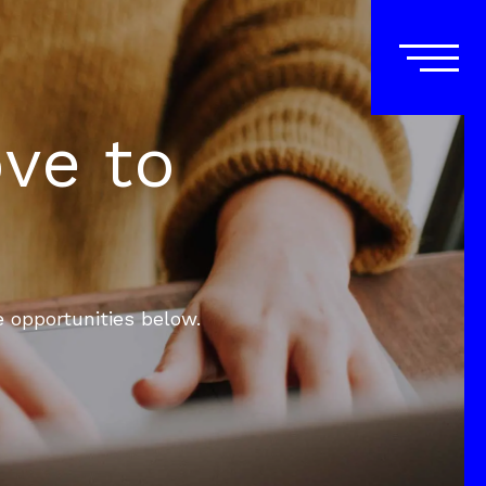
ove to
e opportunities below.