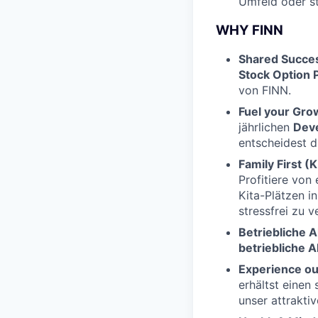
Umfeld oder s
WHY FINN
Shared Succes
Stock Option
von FINN.
Fuel your Gro
jährlichen
Dev
entscheidest d
Family First (K
Profitiere von
Kita-Plätzen i
stressfrei zu v
Betriebliche 
betriebliche 
Experience ou
erhältst einen
unser attrakti