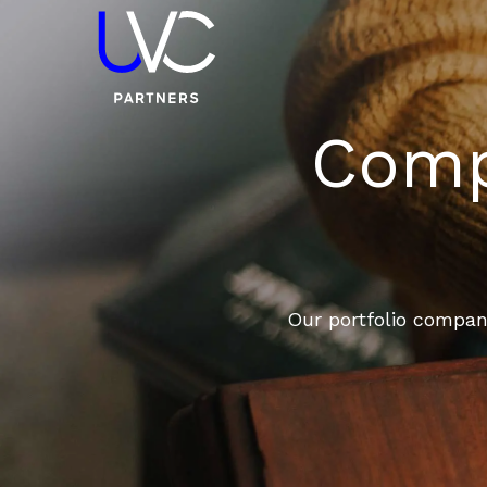
Compa
Our portfolio compani