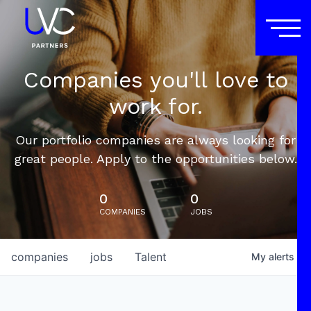
Companies you'll love to
work for.
Our portfolio companies are always looking for
great people. Apply to the opportunities below.
0
0
COMPANIES
JOBS
companies
jobs
Talent
My
alerts