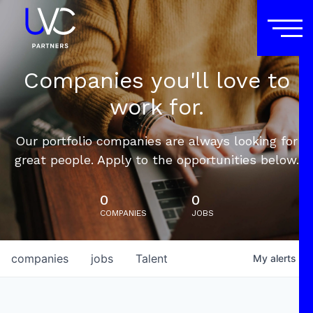
Companies you'll love to
work for.
Our portfolio companies are always looking for
great people. Apply to the opportunities below.
0
0
COMPANIES
JOBS
companies
jobs
Talent
My
alerts