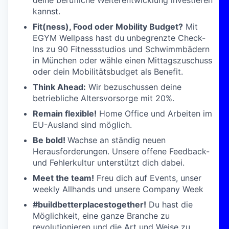
deine berufliche Weiterentwicklung investieren
kannst.
Fit(ness), Food oder Mobility Budget?
Mit
EGYM Wellpass hast du unbegrenzte Check-
Ins zu 90 Fitnessstudios und Schwimmbädern
in München oder wähle einen Mittagszuschuss
oder dein Mobilitätsbudget als Benefit.
Think Ahead:
Wir bezuschussen deine
betriebliche Altersvorsorge mit 20%.
Remain flexible!
Home Office und Arbeiten im
EU-Ausland sind möglich.
Be bold!
Wachse an ständig neuen
Herausforderungen. Unsere offene Feedback-
und Fehlerkultur unterstützt dich dabei.
Meet the team!
Freu dich auf Events, unser
weekly Allhands und unsere Company Week
#buildbetterplacestogether!
Du hast die
Möglichkeit, eine ganze Branche zu
revolutionieren und die Art und Weise zu