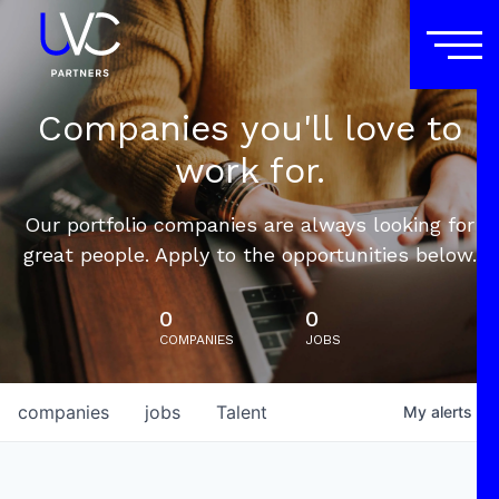
Companies you'll love to
work for.
Our portfolio companies are always looking for
great people. Apply to the opportunities below.
0
0
COMPANIES
JOBS
companies
jobs
Talent
My
alerts