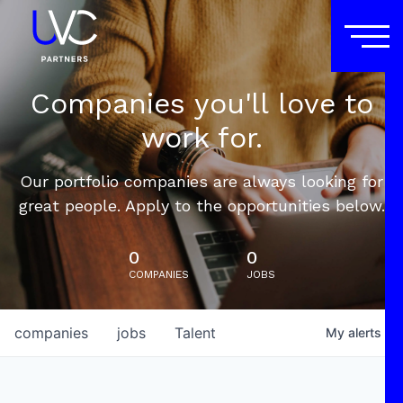
Companies you'll love to
work for.
Our portfolio companies are always looking for
great people. Apply to the opportunities below.
0
0
COMPANIES
JOBS
companies
jobs
Talent
My
alerts