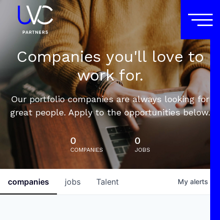
Companies you'll love to
work for.
Our portfolio companies are always looking for
great people. Apply to the opportunities below.
0
0
COMPANIES
JOBS
companies
jobs
Talent
My
alerts