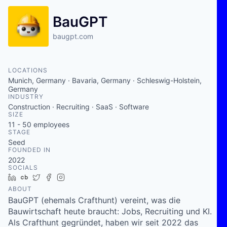
BauGPT
baugpt.com
LOCATIONS
Munich, Germany · Bavaria, Germany · Schleswig-Holstein,
Germany
INDUSTRY
Construction · Recruiting · SaaS · Software
SIZE
11 - 50
employees
STAGE
Seed
FOUNDED IN
2022
SOCIALS
LinkedIn
Crunchbase
Twitter
Facebook
Instagram
ABOUT
BauGPT (ehemals Crafthunt) vereint, was die
Bauwirtschaft heute braucht: Jobs, Recruiting und KI.
Als Crafthunt gegründet, haben wir seit 2022 das